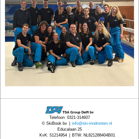
Telefoon: 0321-314607
© SkiBook bv
|
info@ski-inndronten.nl
Educalaan 25
KvK: 51214954
|
BTW: NL821288404B01